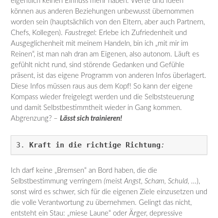
eigentlich keinen Einfluss mehr haben. Werte und Ideen
können aus anderen Beziehungen unbewusst übernommen
worden sein (hauptsächlich von den Eltern, aber auch Partnern,
Chefs, Kollegen).
Faustregel
: Erlebe ich Zufriedenheit und
Ausgeglichenheit mit meinem Handeln, bin ich „mit mir im
Reinen“, ist man nah dran am Eigenen, also autonom. Läuft es
gefühlt nicht rund, sind störende Gedanken und Gefühle
präsent, ist das eigene Programm von anderen Infos überlagert.
Diese Infos müssen raus aus dem Kopf! So kann der eigene
Kompass wieder freigelegt werden und die Selbststeuerung
und damit Selbstbestimmtheit wieder in Gang kommen.
Abgrenzung? –
Lässt sich trainieren!
3.
Kraft in die richtige Richtung
:
Ich darf keine „Bremsen“ an Bord haben, die die
Selbstbestimmung verringern
(
meist
Angst, Scham, Schuld, …
),
sonst wird es schwer, sich für die eigenen Ziele einzusetzen und
die volle Verantwortung zu übernehmen. Gelingt das nicht,
entsteht ein Stau: „miese Laune“ oder Ärger, depressive