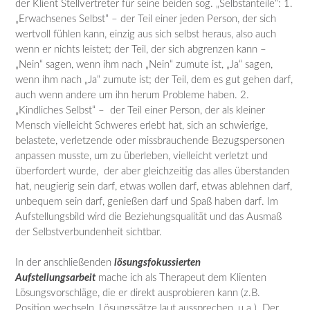
der Klient Stellvertreter für seine beiden sog. „Selbstanteile“: 1.
„Erwachsenes Selbst“ – der Teil einer jeden Person, der sich
wertvoll fühlen kann, einzig aus sich selbst heraus, also auch
wenn er nichts leistet; der Teil, der sich abgrenzen kann –
„Nein“ sagen, wenn ihm nach „Nein“ zumute ist, „Ja“ sagen,
wenn ihm nach „Ja“ zumute ist; der Teil, dem es gut gehen darf,
auch wenn andere um ihn herum Probleme haben. 2.
„Kindliches Selbst“ – der Teil einer Person, der als kleiner
Mensch vielleicht Schweres erlebt hat, sich an schwierige,
belastete, verletzende oder missbrauchende Bezugspersonen
anpassen musste, um zu überleben, vielleicht verletzt und
überfordert wurde, der aber gleichzeitig das alles überstanden
hat, neugierig sein darf, etwas wollen darf, etwas ablehnen darf,
unbequem sein darf, genießen darf und Spaß haben darf. Im
Aufstellungsbild wird die Beziehungsqualität und das Ausmaß
der Selbstverbundenheit sichtbar.
In der anschließenden
lösungsfokussierten
Aufstellungsarbeit
mache ich als Therapeut dem Klienten
Lösungsvorschläge, die er direkt ausprobieren kann (z.B.
Position wechseln, Lösungssätze laut aussprechen, u.a.). Der