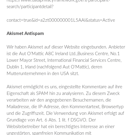
https://www.dataprivacyframework.gov/s/participant-
search/participantdetail?
contact=true&id=a2zt000000001L5AAI&status=Active
Akismet Antispam
Wir haben Akismet auf dieser Website eingebunden. Anbieter
ist die Aut O’Mattic A8C Ireland Ltd.,Business Centre, No.1
Lower Mayor Street, International Financial Services Centre,
Dublin 1, Irland (nachfolgend Aut O’Mattic), deren
Mutterunternehmen in den USA sitzt.
Akismet ermöglicht es uns, eingestellte Kommentare auf ihre
Eigenschaft als SPAM hin zu analysieren. Zu diesem Zweck
verarbeiten wir den angegebenen Besuchernamen, die
Mailadresse, die IP-Adresse, den Kommentartext, Browsertyp
und die Zugriffszeit. Die Verwendung von Akismet erfolgt auf
Grundlage von Art. 6 Abs. 1 lit. f DSGVO. Der
Websitebetreiber hat ein berechtigtes Interesse an einer
ungestörten, spamfreien Kommunikation mit